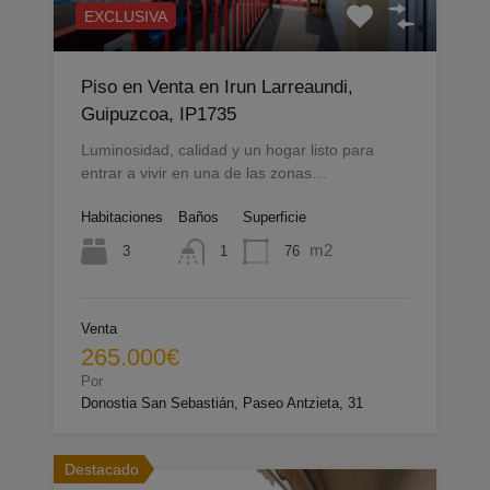
EXCLUSIVA
Piso en Venta en Irun Larreaundi,
Guipuzcoa, IP1735
Luminosidad, calidad y un hogar listo para
entrar a vivir en una de las zonas…
Habitaciones
Baños
Superficie
m2
3
76
1
Venta
265.000€
Por
Donostia San Sebastián, Paseo Antzieta, 31
Destacado