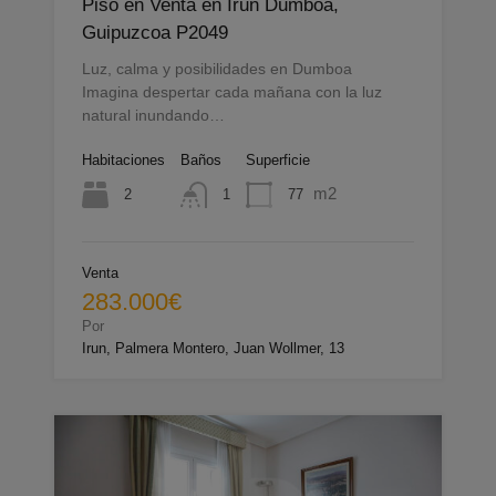
Piso en Venta en Irun Dumboa,
Guipuzcoa P2049
Luz, calma y posibilidades en Dumboa
Imagina despertar cada mañana con la luz
natural inundando…
Habitaciones
Baños
Superficie
m2
2
77
1
Venta
283.000€
Por
Irun, Palmera Montero, Juan Wollmer, 13