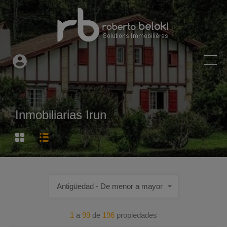
Inmobiliarias Irun
Antigüedad - De menor a mayor
1
a
99
de
196
propiedades