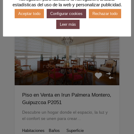
Por
estadísticas del uso de la web y personalizar publicidad.
Irun, Palmera Montero, Juan Wollmer, 13
Aceptar todo
Configurar cookies
Rechazar todo
Leer más
Destacado
Piso en Venta en Irun Palmera Montero,
Guipuzcoa P2051
Descubre un hogar donde el espacio, la luz y
el confort se unen para crear…
Habitaciones
Baños
Superficie