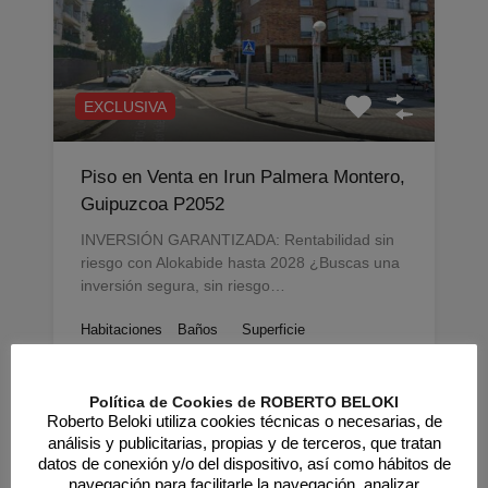
EXCLUSIVA
Piso en Venta en Irun Palmera Montero,
Guipuzcoa P2052
INVERSIÓN GARANTIZADA: Rentabilidad sin
riesgo con Alokabide hasta 2028 ¿Buscas una
inversión segura, sin riesgo…
Habitaciones
Baños
Superficie
m2
1
52
1
Política de Cookies de ROBERTO BELOKI
Roberto Beloki utiliza cookies técnicas o necesarias, de
Venta
análisis y publicitarias, propias y de terceros, que tratan
datos de conexión y/o del dispositivo, así como hábitos de
180.000€
navegación para facilitarle la navegación, analizar