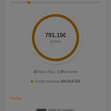
791.15€
al mes
30
Años Fijos,
2.3
%
Interés
Cuota mensual
284,814.52€
Visitas