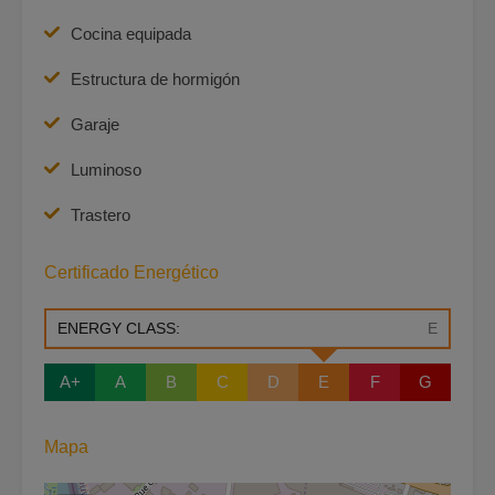
Cocina equipada
Estructura de hormigón
Garaje
Luminoso
Trastero
Certificado Energético
ENERGY CLASS:
E
A+
A
B
C
D
E
F
G
Mapa