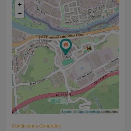
+
−
Leaflet
| ©
OpenStreetMap
contributors
Condiciones Generales