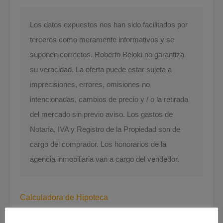
Los datos expuestos nos han sido facilitados por
terceros como meramente informativos y se
suponen correctos. Roberto Beloki no garantiza
su veracidad. La oferta puede estar sujeta a
imprecisiones, errores, omisiones no
intencionadas, cambios de precio y / o la retirada
del mercado sin previo aviso. Los gastos de
Notaría, IVA y Registro de la Propiedad son de
cargo del comprador. Los honorarios de la
agencia inmobiliaria van a cargo del vendedor.
Calculadora de Hipoteca
Años