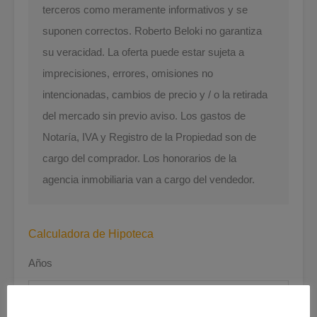
terceros como meramente informativos y se
suponen correctos. Roberto Beloki no garantiza
su veracidad. La oferta puede estar sujeta a
imprecisiones, errores, omisiones no
intencionadas, cambios de precio y / o la retirada
del mercado sin previo aviso. Los gastos de
Notaría, IVA y Registro de la Propiedad son de
cargo del comprador. Los honorarios de la
agencia inmobiliaria van a cargo del vendedor.
Calculadora de Hipoteca
Años
30 Años Fijos