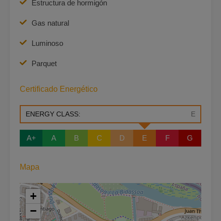
Estructura de hormigón
Gas natural
Luminoso
Parquet
Certificado Energético
ENERGY CLASS:
E
A+
A
B
C
D
E
F
G
Mapa
+
−