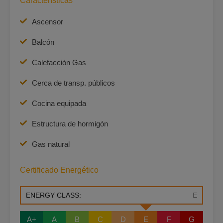
Características
Ascensor
Balcón
Calefacción Gas
Cerca de transp. públicos
Cocina equipada
Estructura de hormigón
Gas natural
Certificado Energético
ENERGY CLASS:
E
A+
A
B
C
D
E
F
G