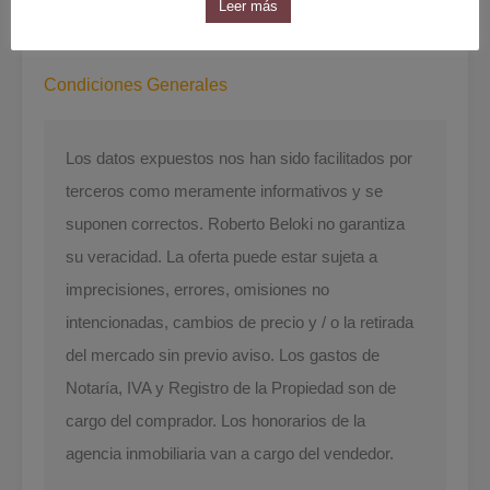
Leer más
Leaflet
| ©
OpenStreetMap
contributors
Condiciones Generales
Los datos expuestos nos han sido facilitados por
terceros como meramente informativos y se
suponen correctos. Roberto Beloki no garantiza
su veracidad. La oferta puede estar sujeta a
imprecisiones, errores, omisiones no
intencionadas, cambios de precio y / o la retirada
del mercado sin previo aviso. Los gastos de
Notaría, IVA y Registro de la Propiedad son de
cargo del comprador. Los honorarios de la
agencia inmobiliaria van a cargo del vendedor.