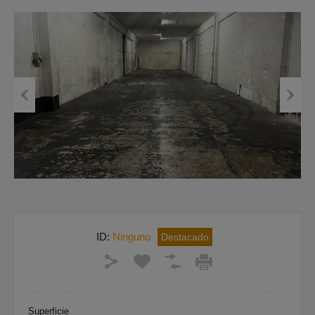
Previous
Next
ID:
Ninguno
Destacado
Superficie