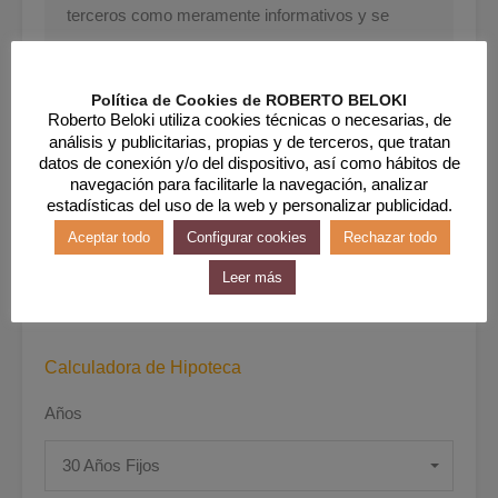
terceros como meramente informativos y se
suponen correctos. Roberto Beloki no garantiza
su veracidad. La oferta puede estar sujeta a
Política de Cookies de ROBERTO BELOKI
imprecisiones, errores, omisiones no
Roberto Beloki utiliza cookies técnicas o necesarias, de
análisis y publicitarias, propias y de terceros, que tratan
intencionadas, cambios de precio y / o la retirada
datos de conexión y/o del dispositivo, así como hábitos de
del mercado sin previo aviso. Los gastos de
navegación para facilitarle la navegación, analizar
estadísticas del uso de la web y personalizar publicidad.
Notaría, IVA y Registro de la Propiedad son de
Aceptar todo
Configurar cookies
Rechazar todo
cargo del comprador. Los honorarios de la
Leer más
agencia inmobiliaria van a cargo del vendedor.
Calculadora de Hipoteca
Años
30 Años Fijos