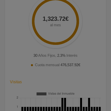
1,323.72€
al mes
30
Años Fijos,
2.3
%
Interés
Cuota mensual
476,537.92€
Visitas