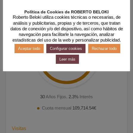
Política de Cookies de ROBERTO BELOKI
Roberto Beloki utiliza cookies técnicas o necesarias, de
análisis y publicitarias, propias y de terceros, que tratan
datos de conexión y/o del dispositivo, así como hábitos de
navegación para facilitarle la navegación, analizar
estadísticas del uso de la web y personalizar publicidad.
Aceptar todo
Configurar cookies
Rechazar todo
304.76€
Leer más
al mes
30
Años Fijos,
2.3
%
Interés
Cuota mensual
109,714.54€
Visitas