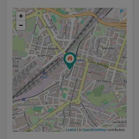
+
−
Leaflet
| ©
OpenStreetMap
contributors