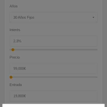
Años
30 Años Fijos
Interés
Precio
Entrada