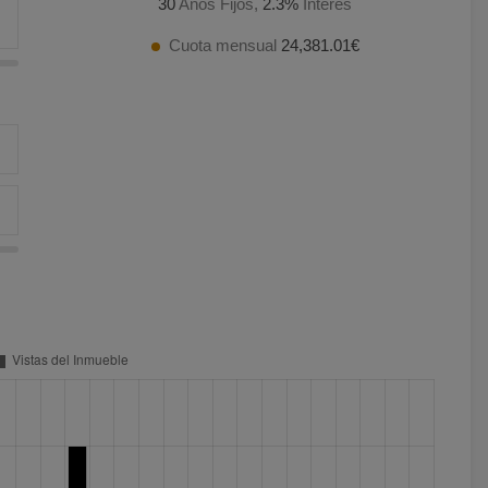
30
Años Fijos,
2.3
%
Interés
Cuota mensual
24,381.01€