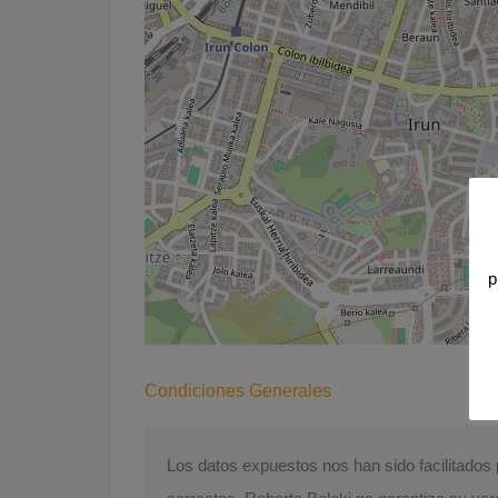
p
Condiciones Generales
Los datos expuestos nos han sido facilitado