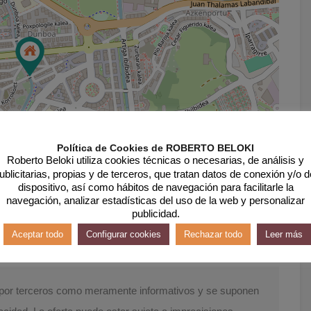
Política de Cookies de ROBERTO BELOKI
Roberto Beloki utiliza cookies técnicas o necesarias, de análisis y
ublicitarias, propias y de terceros, que tratan datos de conexión y/o d
dispositivo, así como hábitos de navegación para facilitarle la
navegación, analizar estadísticas del uso de la web y personalizar
Leaflet
| ©
OpenStreetMap
contributors
publicidad.
Aceptar todo
Configurar cookies
Rechazar todo
Leer más
s por terceros como meramente informativos y se suponen