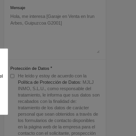
Mensaje
*
Protección de Datos
He leído y estoy de acuerdo con la
el
Política de Protección de Datos
: MJLJ
INMO, S.L.U., como responsable del
tratamiento, le informa que sus datos son
recabados con la finalidad de:
tratamiento de los datos de carácter
personal que sean obtenidos a través de
los formularios de contacto disponibles
en la página web de la empresa para el
contacto con el solicitante, prospección