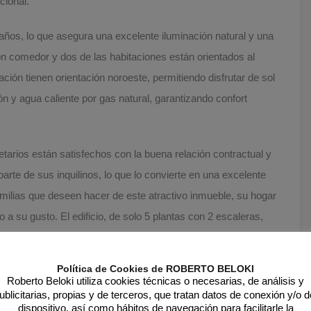
cional.
años, lo que asegura una excelente iluminación natural y una
lón comedor y dos de las habitaciones están orientados al
ación tienen orientación noroeste, permitiendo disfrutar de sol
n y agua caliente por gas natural, garantizando confort
tarios están satisfechos con la buena relación contractual y
arte de sus inquilinos, lo que lo convierte en una excelente
milias que deseen hacer de este atractivo inmueble, su hogar
 a su gusto. El edificio, de solo 5 plantas con 2 escaleras,
ITE) pasada, garantizando la buena conservación del inmueble.
segura un ambiente tranquilo y poco concurrido. Está ubicado
Política de Cookies de ROBERTO BELOKI
ando de la estación del Topo, con otras facilidades de
Roberto Beloki utiliza cookies técnicas o necesarias, de análisis y
ublicitarias, propias y de terceros, que tratan datos de conexión y/o d
blecimientos comerciales y educativos en la zona. Esta es
dispositivo, así como hábitos de navegación para facilitarle la