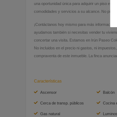
una oportunidad única para adquirir un piso espa
comodidades y servicios a su alcance. No pierda 
¡Contáctanos hoy mismo para más información! 
ayudamos también si necesitas vender tu vivie
concertar una visita. Estamos en Irún Paseo Col
No incluidos en el precio ni gastos, ni impuestos,
compraventa de este inmueble. La finca anunciada
Características
Ascensor
Balcón
Cerca de transp. públicos
Cocina 
Gas natural
Lumino