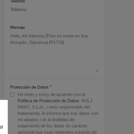
Teléfono
Mensaje
*
Protección de Datos
He leído y estoy de acuerdo con la
Política de Protección de Datos
: MJLJ
INMO, S.L.U., como responsable del
tratamiento, le informa que sus datos son
recabados con la finalidad de:
tratamiento de los datos de carácter
el
personal que sean obtenidos a través de