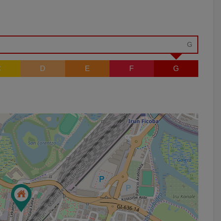
G
C
D
E
F
G