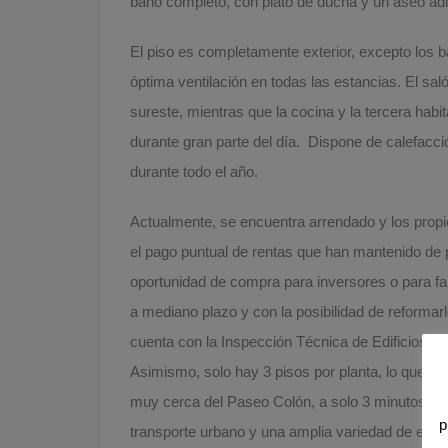
baño completo, con plato de ducha y un aseo adi
El piso es completamente exterior, excepto los b
óptima ventilación en todas las estancias. El sa
sureste, mientras que la cocina y la tercera habit
durante gran parte del día. Dispone de calefacció
durante todo el año.
Actualmente, se encuentra arrendado y los propie
el pago puntual de rentas que han mantenido de p
oportunidad de compra para inversores o para fa
a mediano plazo y con la posibilidad de reformarlo
cuenta con la Inspección Técnica de Edificios (
Asimismo, solo hay 3 pisos por planta, lo que a
muy cerca del Paseo Colón, a solo 3 minutos and
p
transporte urbano y una amplia variedad de esta