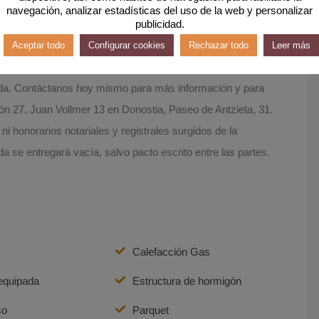
cioso y bien ubicado en el corazón de Irún, con todas las
navegación, analizar estadísticas del uso de la web y personalizar
publicidad.
la oportunidad de descubrir todas las ventajas que ofrece.
Aceptar todo
Configurar cookies
Rechazar todo
Leer más
¡Estamos deseando ayudarte a encontrar tu nuevo hogar! Te
nda. Contáctanos hoy mismo para más información y para
ón 27, Juan Vollmer 13 en Donostia, Paseo de Antzieta, 31.
 ni honorarios notariales y registrales surgidos de la
 se entregará vacía, salvo pacto escrito entre las partes.
Calefacción Gas
equipada
Estructura de hormigón
so
Parquet