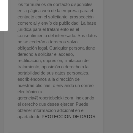
los formularios de contacto disponibles
en la página web de la empresa para el
contacto con el solicitante, prospección
comercial y envío de publicidad. La base
jurídica para el tratamiento es el
consentimiento del interesado. Sus datos
no se cederán a terceros salvo
obligación legal. Cualquier persona tiene
derecho a solicitar el acceso,
rectificación, supresión, limitación del
tratamiento, oposición o derecho a la
portabilidad de sus datos personales,
escribiéndonos a la dirección de
nuestras oficinas, o enviando un correo
electrónico a
gerencia@robertobeloki.com
, indicando
el derecho que desea ejercer. Puede
obtener información adicional en el
apartado de
PROTECCION DE DATOS
.