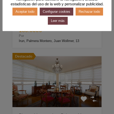
estadísticas del uso de la web y personalizar publicidad.
m2
1
52
1
Aceptar todo
Configurar cookies
Rechazar todo
Leer más
Venta
180.000€
Por
Irun, Palmera Montero, Juan Wollmer, 13
Destacado