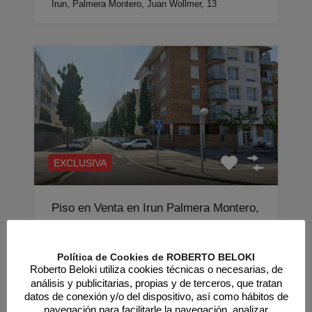
Irun, Palmera Montero, Juan Wollmer, 13
EXCLUSIVA
Piso en Venta en Irun Palmera Montero,
Guipuzcoa P2052
INVERSIÓN GARANTIZADA: Rentabilidad sin
Política de Cookies de ROBERTO BELOKI
riesgo con Alokabide hasta 2028 ¿Buscas una
Roberto Beloki utiliza cookies técnicas o necesarias, de
inversión segura, sin riesgo…
análisis y publicitarias, propias y de terceros, que tratan
datos de conexión y/o del dispositivo, así como hábitos de
Habitaciones
Baños
Superficie
navegación para facilitarle la navegación, analizar