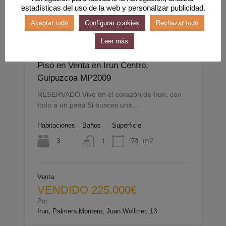
estadísticas del uso de la web y personalizar publicidad.
Aceptar todo
Configurar cookies
Rechazar todo
EXCLUSIVA VENDIDA
Leer más
Piso en Venta en Irun Centro,
Guipuzcoa MP2009
RESERVADO Vive en el corazón de Irun, con
todo a un paso Si buscas una…
Habitaciones
Baños
Superficie
m2
3
74
1
Venta
VENDIDO 225.000€
Por
Irun, Palmera Montero, Juan Wollmer, 13