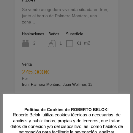
Se vende acogedora vivienda situada en Irun,
junto al barrio de Palmera Montero, una
zona…
Habitaciones
Baños
Superficie
m2
2
61
1
Venta
245.000€
Por
Irun, Palmera Montero, Juan Wollmer, 13
Política de Cookies de ROBERTO BELOKI
Roberto Beloki utiliza cookies técnicas o necesarias, de
análisis y publicitarias, propias y de terceros, que tratan
datos de conexión y/o del dispositivo, así como hábitos de
navegación para facilitarle la navegación, analizar