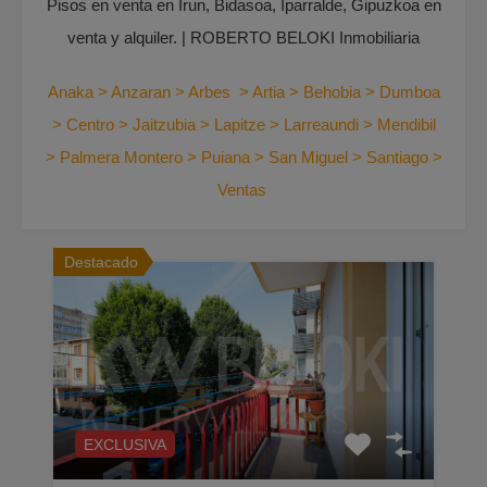
Pisos en venta en Irun, Bidasoa, Iparralde, Gipuzkoa en
venta y alquiler. | ROBERTO BELOKI Inmobiliaria
Anaka
>
Anzaran
>
Arbes
>
Artia
>
Behobia
>
Dumboa
>
Centro
>
Jaitzubia
>
Lapitze
>
Larreaundi
>
Mendibil
>
Palmera Montero
>
Puiana
>
San Miguel
>
Santiago
>
Ventas
Destacado
EXCLUSIVA