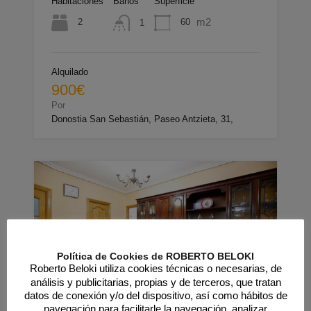
Habitaciones
Baños
Superficie
m2
2
60
1
Alquilado
900€
Por
Donostia San Sebastián, Paseo Antzieta, 31,
Política de Cookies de ROBERTO BELOKI
Roberto Beloki utiliza cookies técnicas o necesarias, de
EXCLUSIVA
análisis y publicitarias, propias y de terceros, que tratan
datos de conexión y/o del dispositivo, así como hábitos de
navegación para facilitarle la navegación, analizar