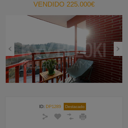
VENDIDO 225.000€
Previous
Next
ID:
DP1289
Destacado