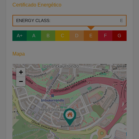
Certificado Energético
ENERGY CLASS:
E
A+
A
B
C
D
E
F
G
Mapa
+
−