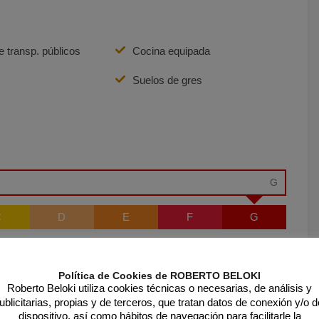
 transp. públicos
Cocina equipada
Suelos de gres
G
C
D
E
F
G
Política de Cookies de ROBERTO BELOKI
Roberto Beloki utiliza cookies técnicas o necesarias, de análisis y
ublicitarias, propias y de terceros, que tratan datos de conexión y/o d
dispositivo, así como hábitos de navegación para facilitarle la