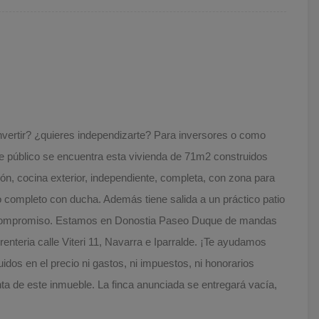
rtir? ¿quieres independizarte? Para inversores o como
te público se encuentra esta vivienda de 71m2 construidos
ón, cocina exterior, independiente, completa, con zona para
o completo con ducha. Además tiene salida a un práctico patio
sin compromiso. Estamos en Donostia Paseo Duque de mandas
enteria calle Viteri 11, Navarra e Iparralde. ¡Te ayudamos
uidos en el precio ni gastos, ni impuestos, ni honorarios
nta de este inmueble. La finca anunciada se entregará vacía,