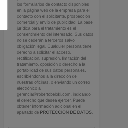
los formularios de contacto disponibles
en la página web de la empresa para el
contacto con el solicitante, prospección
comercial y envío de publicidad. La base
jurídica para el tratamiento es el
consentimiento del interesado. Sus datos
no se cederán a terceros salvo
obligación legal. Cualquier persona tiene
derecho a solicitar el acceso,
rectificación, supresión, limitación del
tratamiento, oposición o derecho a la
portabilidad de sus datos personales,
escribiéndonos a la dirección de
nuestras oficinas, o enviando un correo
electrónico a
gerencia@robertobeloki.com
, indicando
el derecho que desea ejercer. Puede
obtener información adicional en el
apartado de
PROTECCION DE DATOS
.