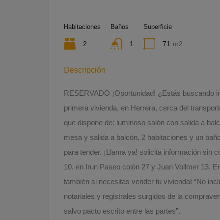
Habitaciones
Baños
Superficie
2
1
71
m2
Descripción
RESERVADO ¡Oportunidad! ¿Estás buscando inve
primera vivienda, en Herrera, cerca del transpor
que dispone de: luminoso salón con salida a balc
mesa y salida a balcón, 2 habitaciones y un bañ
para tender. ¡Llama ya! solicita información 
10, en Irun Paseo colón 27 y Juan Vollmer 13, Err
también si necesitas vender tu vivienda! “No incl
notariales y registrales surgidos de la comprave
salvo pacto escrito entre las partes”.