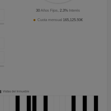
30
Años Fijos,
2.3
%
Interés
Cuota mensual
165,125.93€