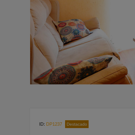
ID:
DP1237
Destacado