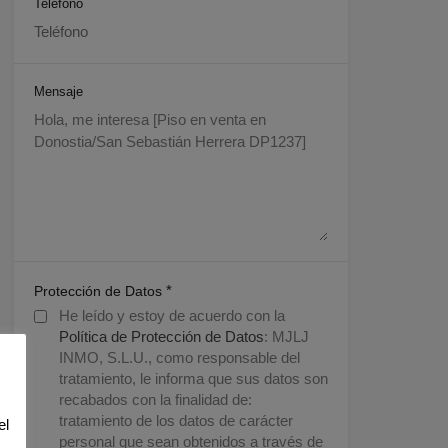
Teléfono
Mensaje
*
Protección de Datos
He leído y estoy de acuerdo con la
Política de Protección de Datos
: MJLJ
INMO, S.L.U., como responsable del
tratamiento, le informa que sus datos son
recabados con la finalidad de:
tratamiento de los datos de carácter
el
personal que sean obtenidos a través de