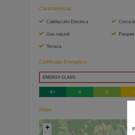
Características
Calefacción Electrica
Cerca de
Gas natural
Parquet
Terraza
Certificado Energético
ENERGY CLASS:
A+
A
B
Mapa
+
p