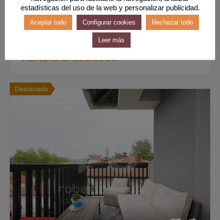
Habitaciones
Baños
Superficie
estadísticas del uso de la web y personalizar publicidad.
3
90
m2
1
Aceptar todo
Configurar cookies
Rechazar todo
Leer más
Venta
VENDIDO 299.000€
Destacado