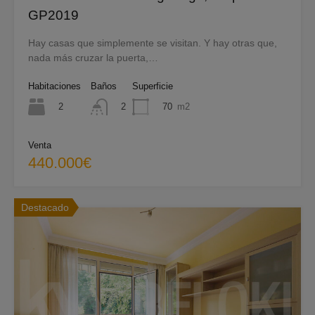
GP2019
Hay casas que simplemente se visitan. Y hay otras que,
nada más cruzar la puerta,…
Habitaciones
Baños
Superficie
2
70
m2
2
Venta
440.000€
Destacado