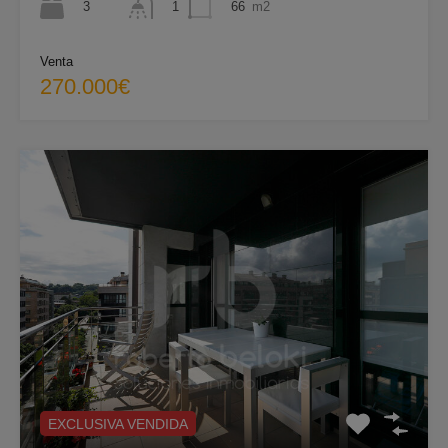
3
66
m2
1
Venta
270.000€
EXCLUSIVA VENDIDA