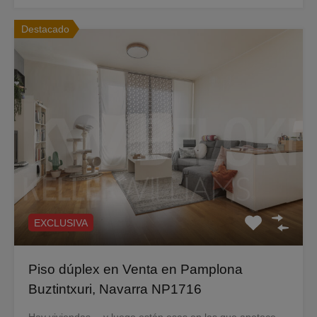
Destacado
EXCLUSIVA
Piso dúplex en Venta en Pamplona
Buztintxuri, Navarra NP1716
Hay viviendas… y luego están esas en las que apetece