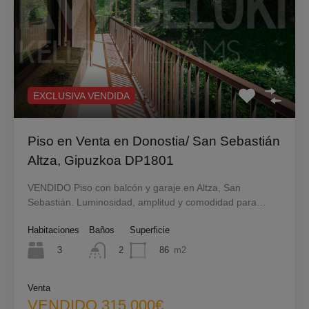
EXCLUSIVA VENDIDA
Piso en Venta en Donostia/ San Sebastián
Altza, Gipuzkoa DP1801
VENDIDO Piso con balcón y garaje en Altza, San
Sebastián. Luminosidad, amplitud y comodidad para…
Habitaciones
Baños
Superficie
3
86
m2
2
Venta
VENDIDO 315.000€