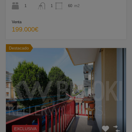
1
60
m2
1
Venta
199.000€
Destacado
EXCLUSIVA