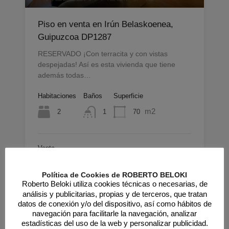
Piso en venta en Irún Belaskoenea,
Guipuzcoa DP1287
RESERVADO ¡Con terracita y con vistas
despejadas! Así es esta vivienda que tiene
además todas…
Habitaciones
Baños
Superficie
m2
2
70
1
Venta
RESERVADO 165.000€
Política de Cookies de ROBERTO BELOKI
Roberto Beloki utiliza cookies técnicas o necesarias, de
análisis y publicitarias, propias y de terceros, que tratan
Destacado
datos de conexión y/o del dispositivo, así como hábitos de
navegación para facilitarle la navegación, analizar
estadísticas del uso de la web y personalizar publicidad.