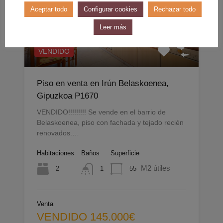
Aceptar todo
Configurar cookies
Rechazar todo
Leer más
VENDIDO
Piso en venta en Irún Belaskoenea,
Gipuzkoa P1670
VENDIDO!!!!!!!!! Se vende en el barrio de
Belaskoenea, piso con fachada y tejado recién
renovados.…
Habitaciones
Baños
Superficie
M2 útiles
2
55
1
Venta
VENDIDO 145.000€