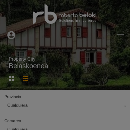
Property City
Belaskoenea
Provincia
Cualquiera
Comarca
Cualquiera