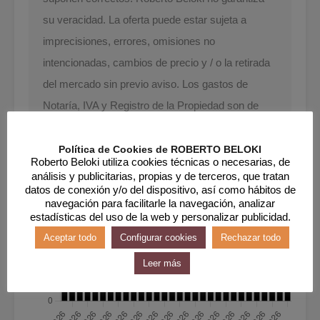
su veracidad. La oferta puede estar sujeta a
imprecisiones, errores, omisiones no
intencionadas, cambios de precio y / o la retirada
del mercado sin previo aviso. Los gastos de
Notaría, IVA y Registro de la Propiedad son de
cargo del comprador. Los honorarios de la
agencia inmobiliaria van a cargo del vendedor.
Política de Cookies de ROBERTO BELOKI
Roberto Beloki utiliza cookies técnicas o necesarias, de
análisis y publicitarias, propias y de terceros, que tratan
datos de conexión y/o del dispositivo, así como hábitos de
navegación para facilitarle la navegación, analizar
Visitas
estadísticas del uso de la web y personalizar publicidad.
Aceptar todo
Configurar cookies
Rechazar todo
Leer más