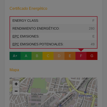
Certificado Energético
ENERGY CLASS:
F
RENDIMIENTO ENERGÉTICO:
280
EPC
EMISIONES:
E
EPC
EMISIONES POTENCIALES:
49
A+
A
B
C
D
E
F
G
Mapa
+
−