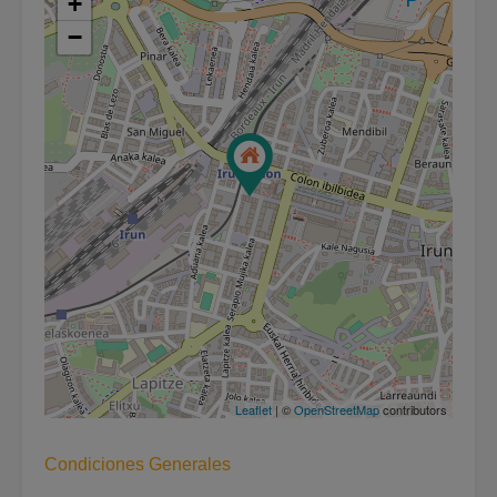
+
−
Leaflet
| ©
OpenStreetMap
contributors
Condiciones Generales