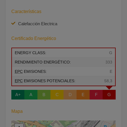
Características
Calefacción Electrica
Certificado Energético
ENERGY CLASS:
G
RENDIMIENTO ENERGÉTICO:
333
EPC
EMISIONES:
E
EPC
EMISIONES POTENCIALES:
58,3
A+
A
B
C
D
E
F
G
Mapa