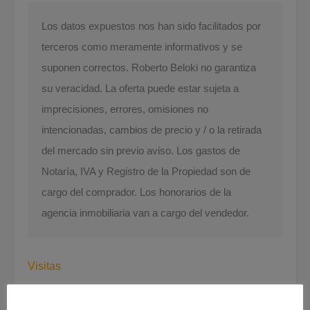
Los datos expuestos nos han sido facilitados por
terceros como meramente informativos y se
suponen correctos. Roberto Beloki no garantiza
su veracidad. La oferta puede estar sujeta a
imprecisiones, errores, omisiones no
intencionadas, cambios de precio y / o la retirada
del mercado sin previo aviso. Los gastos de
Notaría, IVA y Registro de la Propiedad son de
cargo del comprador. Los honorarios de la
agencia inmobiliaria van a cargo del vendedor.
Visitas