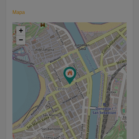
Mapa
+
−