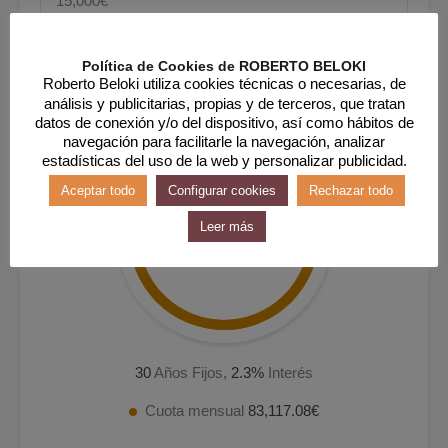
Política de Cookies de ROBERTO BELOKI
Roberto Beloki utiliza cookies técnicas o necesarias, de
análisis y publicitarias, propias y de terceros, que tratan
datos de conexión y/o del dispositivo, así como hábitos de
navegación para facilitarle la navegación, analizar
estadísticas del uso de la web y personalizar publicidad.
Aceptar todo
Configurar cookies
Rechazar todo
230.88€
Leer más
al mes
30
Años Fijos,
2.3
%
Interés
Cuota mensual
83,117.08€