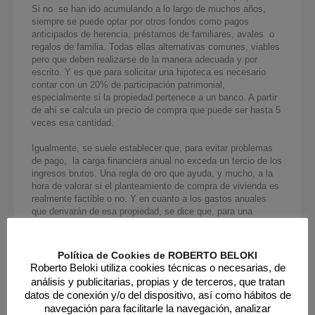
Si no se han ido acumulando a lo largo de muchos años,
siempre se puede optar por otros fondos como pagos
anticipados de herencia, préstamos de familiares, avales o
regalos de familia. Todas ellas alternativas comunes, viables
pero que deben realizarse de la manera adecuada y por
escrito. Y es que para solicitar una hipoteca
es necesario
contar con un 20% de participación patrimonial,
especialmente si la propiedad pertenece a un banco. A partir
de ahí se calcula un precio de compra que puede ser hasta 5
veces esa cantidad.
Igualmente, se suele establecer que, para evitar problemas
de pago,
la carga financiera anual no exceda un tercio de los
ingresos brutos
. Una regla de oro que ayuda, y mucho, a la
hora de valorar si el planteamiento de compra de vivienda es
realmente factible o no. Y en cuanto a los gastos anuales
que derivarán de esa propiedad, se dice que, para una
participación patrimonial del 20%, hay que calcular un 6% del
precio de compra.
Política de Cookies de ROBERTO BELOKI
Finalmente, para
determinar cuál es el precio máximo al que
Roberto Beloki utiliza cookies técnicas o necesarias, de
se puede optar,
se dividen los ingresos brutos entre tres, el
análisis y publicitarias, propias y de terceros, que tratan
resultado entre 6 y el resultado se multiplica por 100. Por
datos de conexión y/o del dispositivo, así como hábitos de
ejemplo, para unos ingresos de 40.000€ anuales, el cálculo
navegación para facilitarle la navegación, analizar
sería el siguiente: