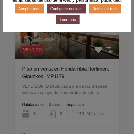
Aceptar todo
Configurar cookies
Rechazar todo
Leer más
VENDIDO
Piso en venta en Hondarribia Iterlimen,
Gipuzkoa, MP1179
VENDIDO!!! Disfruta cada día de las mejores
vistas a la playa de Hondarribia desde la…
Habitaciones
Baños
Superficie
M2 útiles
3
110
3