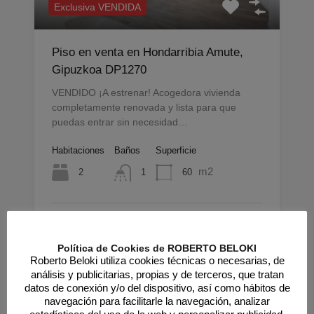
Exclusiva VENDIDA
Piso en venta en Hondarribia Amute,
Gipuzkoa DP1270
VENDIDO ¡A estrenar! Acogedora vivienda
completamente renovada y lista para que
puedas entrar sin necesidad…
Habitaciones
Baños
Superficie
m2
2
60
1
Venta
VENDIDO 185.000€
Política de Cookies de ROBERTO BELOKI
Por
Roberto Beloki utiliza cookies técnicas o necesarias, de
Donostia San Sebastián, Paseo Antzieta, 31
análisis y publicitarias, propias y de terceros, que tratan
datos de conexión y/o del dispositivo, así como hábitos de
navegación para facilitarle la navegación, analizar
Destacado
estadísticas del uso de la web y personalizar publicidad.