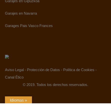
Garajes en Gipuzkoa
Garajes en Navarra
Garages Pais Vasco Frances
Aviso Legal
-
Protección de Datos
-
Política de Cookies
-
Canal Ético
© 2019. Todos los derechos reservados.
Idiomas »