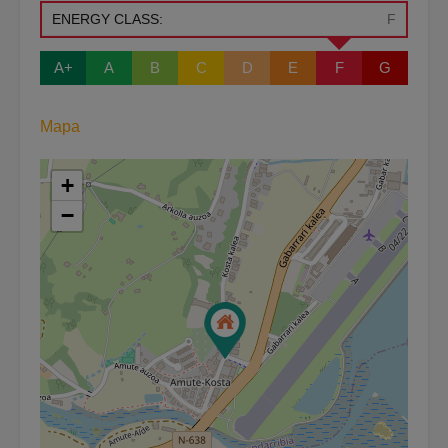
ENERGY CLASS:
F
A+
A
B
C
D
E
F
G
Mapa
+
−