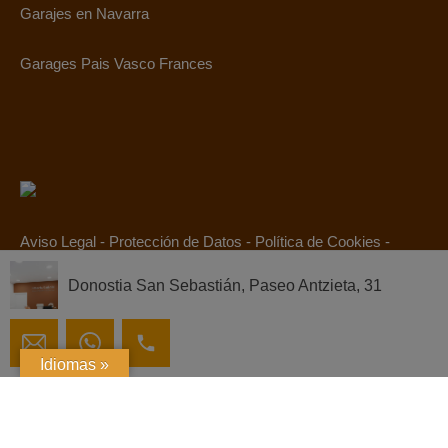
Garajes en Navarra
Garages Pais Vasco Frances
Aviso Legal
-
Protección de Datos
-
Política de Cookies
-
Canal Ético
Donostia San Sebastián, Paseo Antzieta, 31
© 2019. Todos los derechos reservados.
Idiomas »