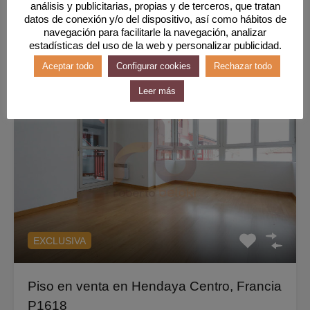
434.000€
análisis y publicitarias, propias y de terceros, que tratan
datos de conexión y/o del dispositivo, así como hábitos de
navegación para facilitarle la navegación, analizar
estadísticas del uso de la web y personalizar publicidad.
Destacado
Aceptar todo
Configurar cookies
Rechazar todo
Leer más
EXCLUSIVA
Piso en venta en Hendaya Centro, Francia
P1618