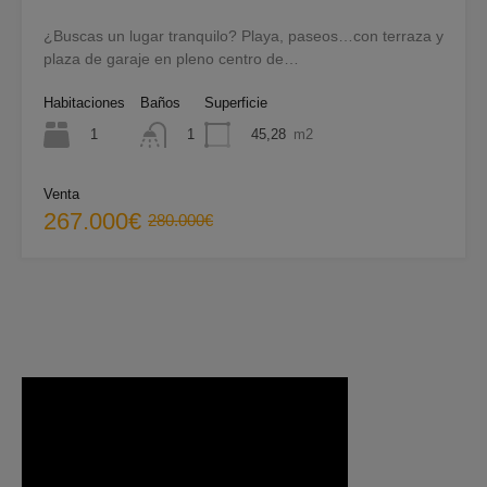
¿Buscas un lugar tranquilo? Playa, paseos…con terraza y
plaza de garaje en pleno centro de…
Habitaciones
Baños
Superficie
1
45,28
m2
1
Venta
267.000€
280.000€