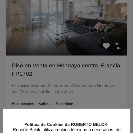
Piso en Venta en Hendaya centro, Francia
FP1702
Exclusiva Vivienda Exterior en el Corazón de Hendaya
con Terraza y Jardín – Una Joya…
Habitaciones
Baños
Superficie
4
95
m2
2
Política de Cookies de ROBERTO BELOKI
Venta
Roberto Beloki utiliza cookies técnicas o necesarias, de