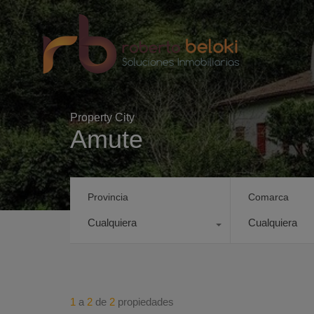
Property City
Amute
Provincia
Comarca
Cualquiera
Cualquiera
1
a
2
de
2
propiedades