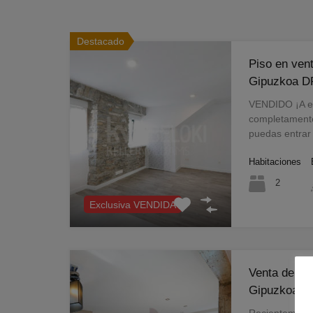
Destacado
Piso en ven
Gipuzkoa D
VENDIDO ¡A es
completamente
puedas entrar
Habitaciones
2
Exclusiva VENDIDA
Venta de pi
Gipuzkoa, 
Recientemente