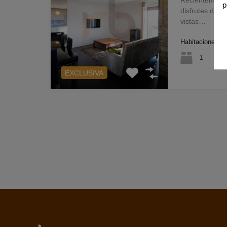
p
disfrutes de 
vistas…
Habitaciones
1
EXCLUSIVA