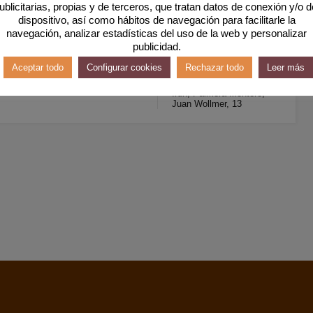
ublicitarias, propias y de terceros, que tratan datos de conexión y/o d
una vivienda como nueva y con
dispositivo, así como hábitos de navegación para facilitarle la
navegación, analizar estadísticas del uso de la web y personalizar
publicidad.
Baños
Superficie
Aceptar todo
Configurar cookies
Rechazar todo
Leer más
M2 útiles
50
1
Por
Irun, Palmera Montero,
Juan Wollmer, 13