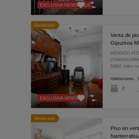
EXCLUSIVA RESERVADA
Destacado
Venta de pis
Gipuzkoa M
VENDIDO AT
COMPRA PRIMER
59M2 útiles c
Habitaciones
2
EXCLUSIVA VENDIDA
Destacado
Piso en vent
fuenterrabi