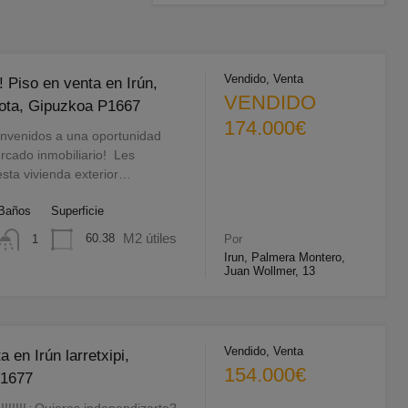
Vendido, Venta
 Piso en venta en Irún,
VENDIDO
ota, Gipuzkoa P1667
174.000€
nvenidos a una oportunidad
rcado inmobiliario! Les
sta vivienda exterior…
Baños
Superficie
M2 útiles
60.38
1
Por
Irun, Palmera Montero,
Juan Wollmer, 13
Vendido, Venta
a en Irún larretxipi,
154.000€
P1677
!!!!!!!!¿Quieres independizarte?