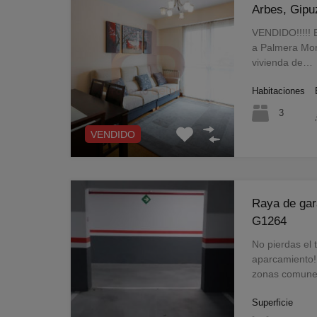
Arbes, Gip
VENDIDO!!!!! E
a Palmera Mon
vivienda de…
Habitaciones
3
VENDIDO
Raya de gar
G1264
No pierdas el
aparcamiento!
zonas comune
Superficie