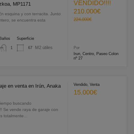
VENDIDO!!!!
uzkoa, MP1171
210.000€
n esquina y con terracita. Junto
224.000€
tero, se encuentra esta
Baños
Superficie
M2 útiles
67
1
Por
Irun, Centro, Paseo Colon
nº 27
Vendido, Venta
aje en venta en Irún, Anaka
15.000€
 tiempo buscando
!! Se vende raya de garaje con
s totalmente…