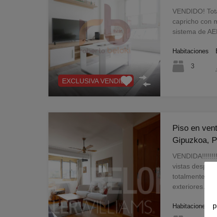
VENDIDO! To
capricho con 
sistema de 
Habitaciones
3
EXCLUSIVA VENDIDA
Piso en ven
Gipuzkoa, 
VENDIDA!!!!!!!
vistas despeja
totalmente re
exteriores…
p
Habitaciones