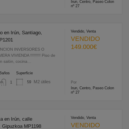
Irun, Centro, Paseo Colon
nº 27
Vendido, Venta
o en Irún, Santiago,
VENDIDO
P1201
149.000€
ENCION INVERSORES O
A VIVIENDA !!!!!!!!! Piso de
on salón, cocina…
Baños
Superficie
M2 útiles
59
1
Por
Irun, Centro, Paseo Colon
nº 27
Vendido, Venta
a en Irún, calle
VENDIDO
a, Gipuzkoa MP1198