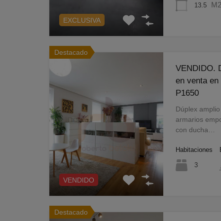
M2 
13.5
EXCLUSIVA
Destacado
VENDIDO. Dú
en venta en 
P1650
Dúplex amplio
armarios empo
con ducha…
Habitaciones
3
VENDIDO
Destacado