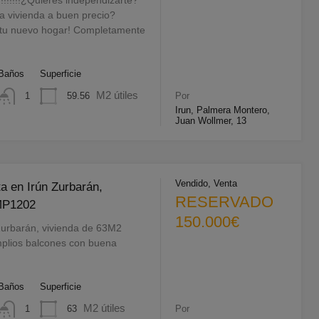
a vivienda a buen precio?
 tu nuevo hogar! Completamente
Baños
Superficie
M2 útiles
59.56
1
Por
Irun, Palmera Montero,
Juan Wollmer, 13
Vendido, Venta
a en Irún Zurbarán,
RESERVADO
MP1202
150.000€
urbarán, vivienda de 63M2
amplios balcones con buena
Baños
Superficie
M2 útiles
63
1
Por