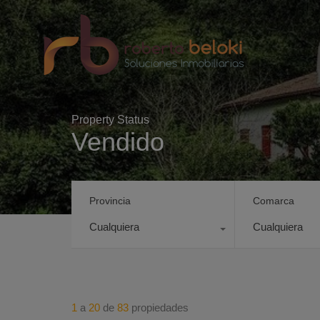
Property Status
Vendido
Provincia
Comarca
Cualquiera
Cualquiera
1
a
20
de
83
propiedades