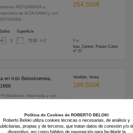
254.500€
talmente REFORMADA a
materiales de ALTA GAMA y con
AEROTERMIA…
Baños
Superficie
m2
72,62
1
Por
Irun, Centro, Paseo Colon
nº 27
Vendido, Venta
ta en Irún Belaskoenea,
189.500€
P1666
!!!!!¡Moderna, reformada y con
das! Así es esta vivienda
formada, con estancias
Política de Cookies de ROBERTO BELOKI
Roberto Beloki utiliza cookies técnicas o necesarias, de análisis y
ublicitarias, propias y de terceros, que tratan datos de conexión y/o d
Baños
Superficie
dispositivo, así como hábitos de navegación para facilitarle la