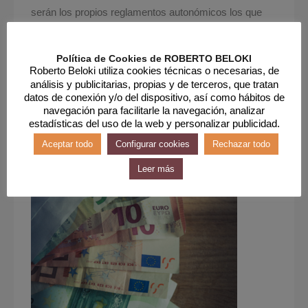
serán los propios reglamentos autonómicos los que
definirán las posibles sanciones y multas para los
propietarios en el caso que una vivienda no disponga
Política de Cookies de ROBERTO BELOKI
Roberto Beloki utiliza cookies técnicas o necesarias, de
de la licencia de segunda ocupación.
análisis y publicitarias, propias y de terceros, que tratan
Si necesitas asesoramiento personalizado para
datos de conexión y/o del dispositivo, así como hábitos de
navegación para facilitarle la navegación, analizar
realizar una gestión de éxito, no dudes en
estadísticas del uso de la web y personalizar publicidad.
contactarnos ▶ Inmobiliaria Roberto Beloki.
Aceptar todo
Configurar cookies
Rechazar todo
Leer más