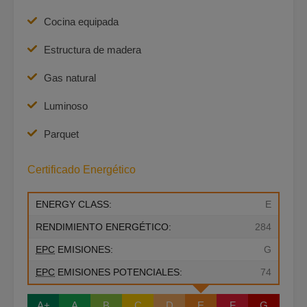
Cocina equipada
Estructura de madera
Gas natural
Luminoso
Parquet
Certificado Energético
ENERGY CLASS:
E
RENDIMIENTO ENERGÉTICO:
284
EPC
EMISIONES:
G
EPC
EMISIONES POTENCIALES:
74
A+
A
B
C
D
E
F
G