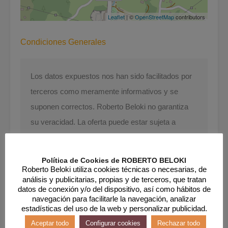
Leaflet
| ©
OpenStreetMap
contributors
Condiciones Generales
Los datos expuestos nos han sido facilitados por
terceros como meramente informativos y se
suponen correctos. Roberto Beloki no garantiza
su veracidad. La oferta puede estar sujeta a
imprecisiones, errores, omisiones no
intencionadas, cambios de precio y / o la retirada
Política de Cookies de ROBERTO BELOKI
del mercado sin previo aviso. Los gastos de
Roberto Beloki utiliza cookies técnicas o necesarias, de
análisis y publicitarias, propias y de terceros, que tratan
Notaría, IVA y Registro de la Propiedad son de
datos de conexión y/o del dispositivo, así como hábitos de
cargo del comprador. Los honorarios de la
navegación para facilitarle la navegación, analizar
estadísticas del uso de la web y personalizar publicidad.
agencia inmobiliaria van a cargo del vendedor.
Aceptar todo
Configurar cookies
Rechazar todo