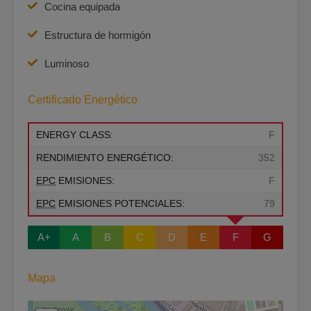
Cocina equipada
Estructura de hormigón
Luminoso
Certificado Energético
ENERGY CLASS:
F
RENDIMIENTO ENERGÉTICO:
352
EPC
EMISIONES:
F
EPC
EMISIONES POTENCIALES:
79
A+
A
B
C
D
E
F
G
Mapa