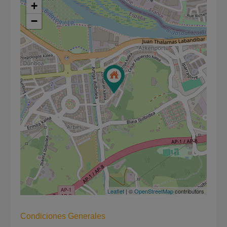
+
−
Leaflet
| ©
OpenStreetMap
contributors
Condiciones Generales