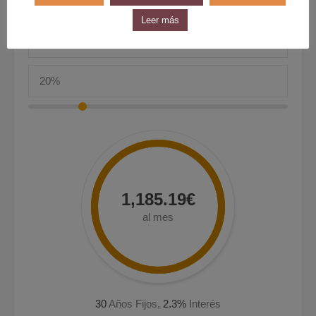
Entrada
Leer más
1,185.19€
al mes
30
Años Fijos,
2.3
%
Interés