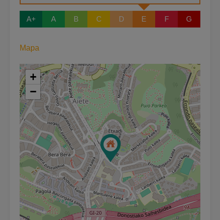
A+
A
B
C
D
E
F
G
Mapa
+
−