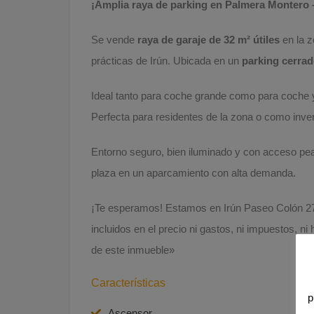
¡Amplia raya de parking en Palmera Montero –
Se vende
raya de garaje de 32 m² útiles
en la 
prácticas de Irún. Ubicada en un
parking cerra
Ideal tanto para coche grande como para coche 
Perfecta para residentes de la zona o como inver
Entorno seguro, bien iluminado y con acceso pea
plaza en un aparcamiento con alta demanda.
¡Te esperamos! Estamos en Irún Paseo Colón 27 
incluidos en el precio ni gastos, ni impuestos, ni
de este inmueble»
Características
p
Ascensor