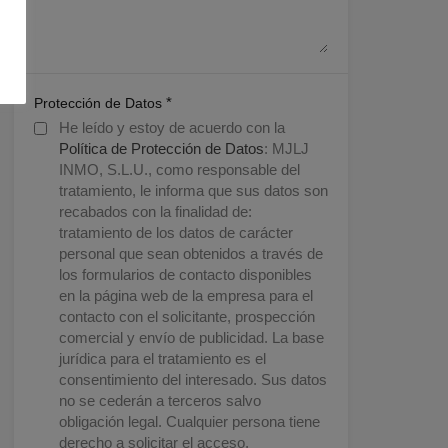
*
Protección de Datos
He leído y estoy de acuerdo con la
Política de Protección de Datos
: MJLJ
INMO, S.L.U., como responsable del
tratamiento, le informa que sus datos son
recabados con la finalidad de:
tratamiento de los datos de carácter
personal que sean obtenidos a través de
los formularios de contacto disponibles
en la página web de la empresa para el
contacto con el solicitante, prospección
comercial y envío de publicidad. La base
jurídica para el tratamiento es el
consentimiento del interesado. Sus datos
no se cederán a terceros salvo
obligación legal. Cualquier persona tiene
derecho a solicitar el acceso,