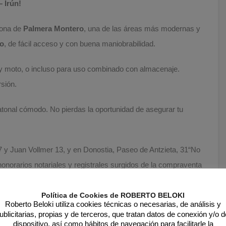
 Irún!
zona de
Palmera Montero
, una de las áreas más modernas y
do
, de fácil acceso y con buena maniobrabilidad.
y moto, o incluso para uso combinado con almacenaje.
sión.
tonal cómodo. No pierdas la oportunidad de asegurar tu
y Juan Vollmer 13, y en Donostia, Paseo de Antzieta, 31“No
 honorarios notariales y registrales surgidos de la compraventa
Política de Cookies de ROBERTO BELOKI
Roberto Beloki utiliza cookies técnicas o necesarias, de análisis y
ublicitarias, propias y de terceros, que tratan datos de conexión y/o d
dispositivo, así como hábitos de navegación para facilitarle la