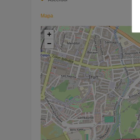
Mapa
+
−