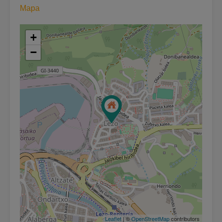
Mapa
+
−
Leaflet
| ©
OpenStreetMap
contributors