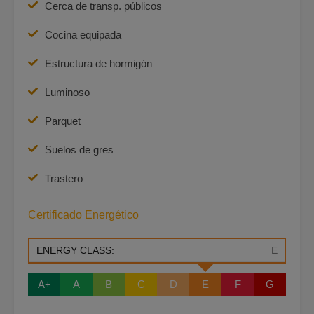
Cerca de transp. públicos
Cocina equipada
Estructura de hormigón
Luminoso
Parquet
Suelos de gres
Trastero
Certificado Energético
ENERGY CLASS:
E
A+
A
B
C
D
E
F
G