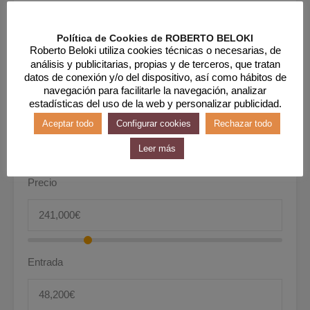
Calculadora de Hipoteca
Años
Política de Cookies de ROBERTO BELOKI
Roberto Beloki utiliza cookies técnicas o necesarias, de
análisis y publicitarias, propias y de terceros, que tratan
30 Años Fijos
datos de conexión y/o del dispositivo, así como hábitos de
navegación para facilitarle la navegación, analizar
Interés
estadísticas del uso de la web y personalizar publicidad.
Aceptar todo
Configurar cookies
Rechazar todo
Leer más
Precio
Entrada