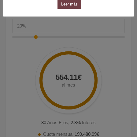
Leer más
554.11€
al mes
30
Años Fijos,
2.3
%
Interés
Cuota mensual
199,480.99€