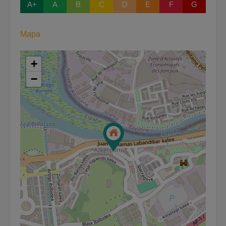
A+
A
B
C
D
E
F
G
Mapa
+
−