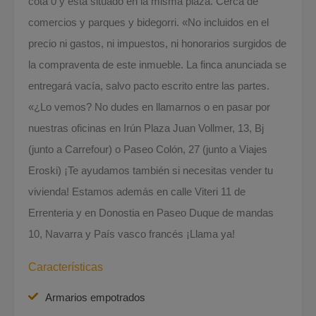
cota 0 y está situado en la misma plaza. Cerca de
comercios y parques y bidegorri. «No incluidos en el
precio ni gastos, ni impuestos, ni honorarios surgidos de
la compraventa de este inmueble. La finca anunciada se
entregará vacía, salvo pacto escrito entre las partes.
«¿Lo vemos? No dudes en llamarnos o en pasar por
nuestras oficinas en Irún Plaza Juan Vollmer, 13, Bj
(junto a Carrefour) o Paseo Colón, 27 (junto a Viajes
Eroski) ¡Te ayudamos también si necesitas vender tu
vivienda! Estamos además en calle Viteri 11 de
Errenteria y en Donostia en Paseo Duque de mandas
10, Navarra y País vasco francés ¡Llama ya!
Características
Armarios empotrados