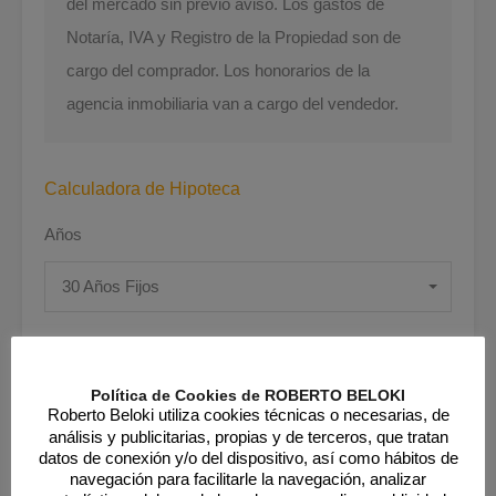
del mercado sin previo aviso. Los gastos de
Notaría, IVA y Registro de la Propiedad son de
cargo del comprador. Los honorarios de la
agencia inmobiliaria van a cargo del vendedor.
Calculadora de Hipoteca
Años
30 Años Fijos
Interés
Política de Cookies de ROBERTO BELOKI
Roberto Beloki utiliza cookies técnicas o necesarias, de
análisis y publicitarias, propias y de terceros, que tratan
datos de conexión y/o del dispositivo, así como hábitos de
Precio
navegación para facilitarle la navegación, analizar