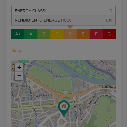
ENERGY CLASS:
D
RENDIMIENTO ENERGÉTICO:
100
A+
A
B
C
D
E
F
G
Mapa
+
−