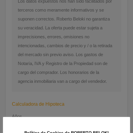
Los datos expuestos nos han sido facilitados por
terceros como meramente informativos y se
suponen correctos. Roberto Beloki no garantiza
su veracidad. La oferta puede estar sujeta a
imprecisiones, errores, omisiones no
intencionadas, cambios de precio y / o la retirada
del mercado sin previo aviso. Los gastos de
Notaría, IVA y Registro de la Propiedad son de
cargo del comprador. Los honorarios de la
agencia inmobiliaria van a cargo del vendedor.
Calculadora de Hipoteca
Años
30 Años Fijos
Política de Cookies de ROBERTO BELOKI