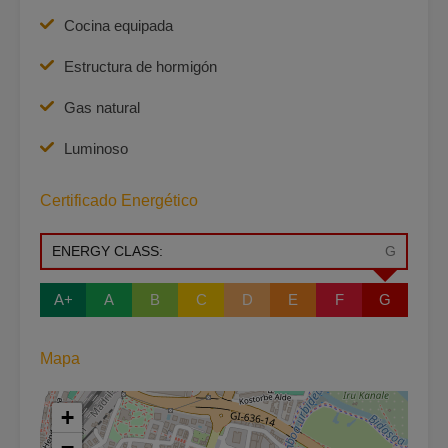
Cocina equipada
Estructura de hormigón
Gas natural
Luminoso
Certificado Energético
ENERGY CLASS:
G
A+
A
B
C
D
E
F
G
Mapa
+
−