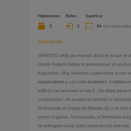
Habitaciones
Baños
Superficie
3
2
84
m2 construido
Descripción
VENDIDO ¡Más por menos! ¡Esto es lo que te of
Desde Roberto Beloki te presentamos en exclusiv
Kaputxinos. Muy luminosa y para entrar a vivir co
independiente y con zona tendedero, 3 habitaci
edificio con ascensor a cota 0. ¡No dejes pasar e
compromiso! ¡Te ayudamos también si necesitas v
en Donostia en Duque de Mandas 10, y en Irun e
precio ni gastos, ni impuestos, ni honorarios su
se entregará vacía, salvo pacto escrito entre las 