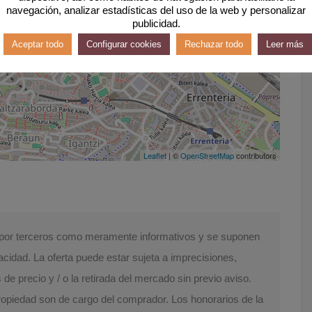
navegación, analizar estadísticas del uso de la web y personalizar
publicidad.
Aceptar todo
Configurar cookies
Rechazar todo
Leer más
Leaflet
| ©
OpenStreetMap
contributors
s por terceros como meramente informativos y se suponen
acidad. La oferta puede estar sujeta a imprecisiones,
e precio y / o la retirada del mercado sin previo aviso.
Propiedad son de cargo del comprador. Los honorarios de la