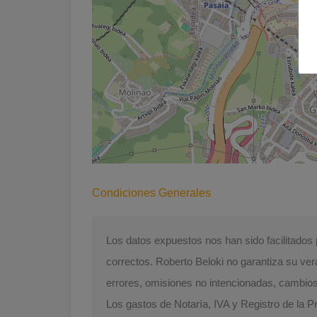
Condiciones Generales
Los datos expuestos nos han sido facilitado
correctos. Roberto Beloki no garantiza su ver
errores, omisiones no intencionadas, cambios d
Los gastos de Notaría, IVA y Registro de la 