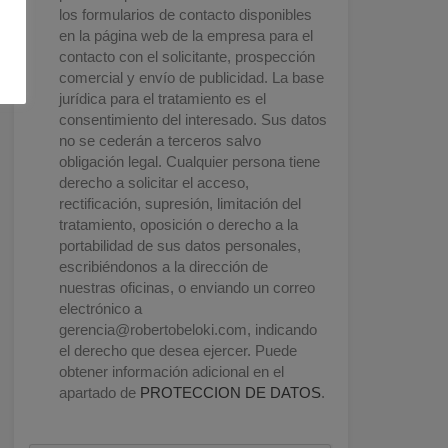
los formularios de contacto disponibles
en la página web de la empresa para el
contacto con el solicitante, prospección
comercial y envío de publicidad. La base
jurídica para el tratamiento es el
consentimiento del interesado. Sus datos
no se cederán a terceros salvo
obligación legal. Cualquier persona tiene
derecho a solicitar el acceso,
rectificación, supresión, limitación del
tratamiento, oposición o derecho a la
portabilidad de sus datos personales,
escribiéndonos a la dirección de
nuestras oficinas, o enviando un correo
electrónico a
gerencia@robertobeloki.com
, indicando
el derecho que desea ejercer. Puede
obtener información adicional en el
apartado de
PROTECCION DE DATOS
.