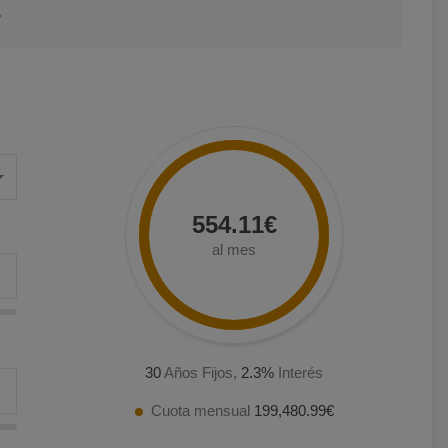
.
554.11€
al mes
30
Años Fijos,
2.3
%
Interés
Cuota mensual
199,480.99€