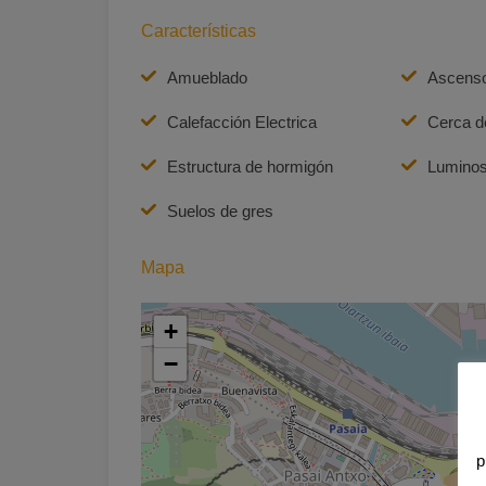
Características
Amueblado
Ascens
Calefacción Electrica
Cerca de
Estructura de hormigón
Lumino
Suelos de gres
Mapa
+
−
p