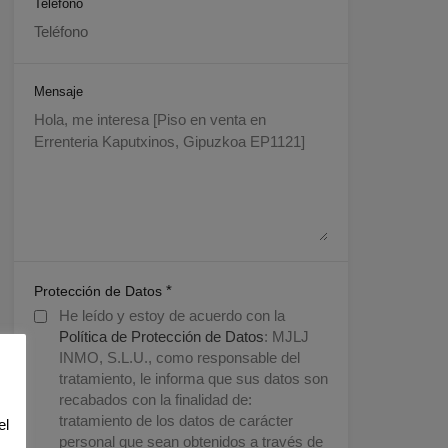
Teléfono
Mensaje
*
Protección de Datos
He leído y estoy de acuerdo con la
Política de Protección de Datos
: MJLJ
INMO, S.L.U., como responsable del
tratamiento, le informa que sus datos son
recabados con la finalidad de:
tratamiento de los datos de carácter
el
personal que sean obtenidos a través de