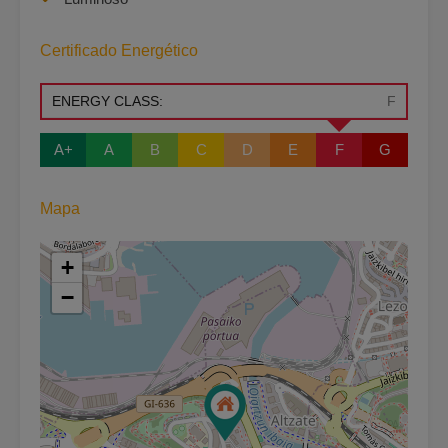
Certificado Energético
ENERGY CLASS:
F
A+
A
B
C
D
E
F
G
Mapa
+
−