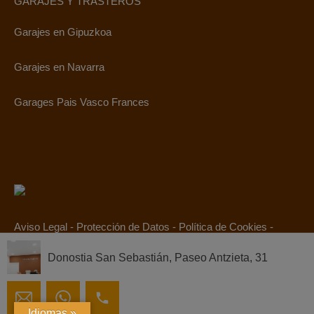
GARAJES Y TRASTEROS
Garajes en Gipuzkoa
Garajes en Navarra
Garages Pais Vasco Frances
Aviso Legal
-
Protección de Datos
-
Política de Cookies
-
Canal Ético
Donostia San Sebastián, Paseo Antzieta, 31
© 2019. Todos los derechos reservados.
Idiomas »