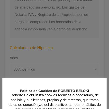
del mercado sin previo aviso. Los gastos de
Notaría, IVA y Registro de la Propiedad son de
cargo del comprador. Los honorarios de la
agencia inmobiliaria van a cargo del vendedor.
Calculadora de Hipoteca
Años
30 Años Fijos
Interés
Política de Cookies de ROBERTO BELOKI
Roberto Beloki utiliza cookies técnicas o necesarias, de
análisis y publicitarias, propias y de terceros, que tratan
datos de conexión y/o del dispositivo, así como hábitos de
navegación para facilitarle la navegación, analizar