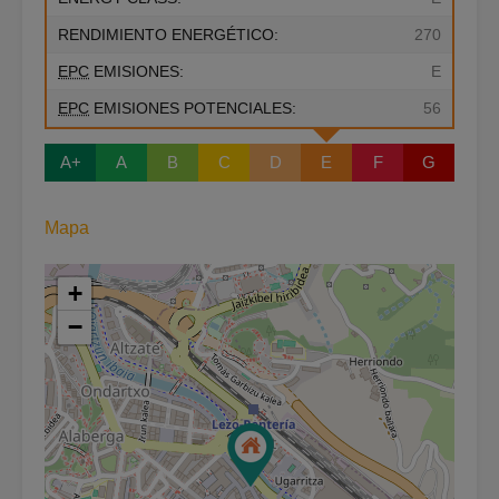
RENDIMIENTO ENERGÉTICO:
270
EPC
EMISIONES:
E
EPC
EMISIONES POTENCIALES:
56
A+
A
B
C
D
E
F
G
Mapa
+
−