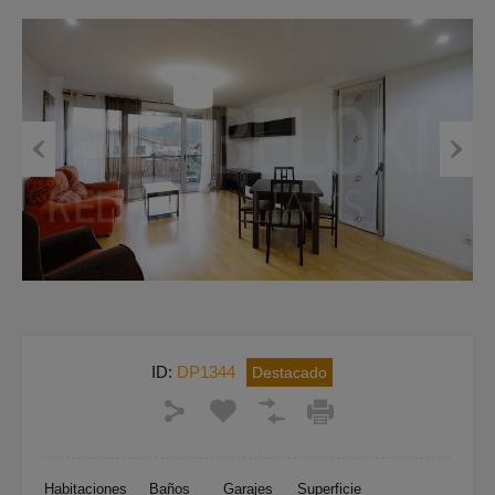
Previous
Next
ID:
DP1344
Destacado
Habitaciones
Baños
Garajes
Superficie