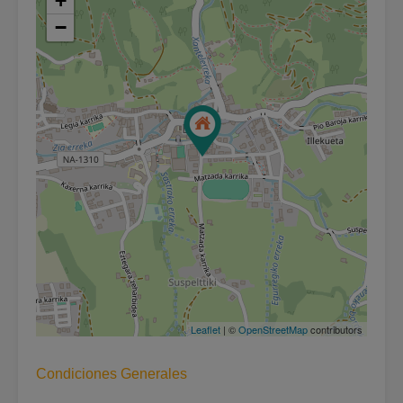
+
−
Leaflet
| ©
OpenStreetMap
contributors
Condiciones Generales