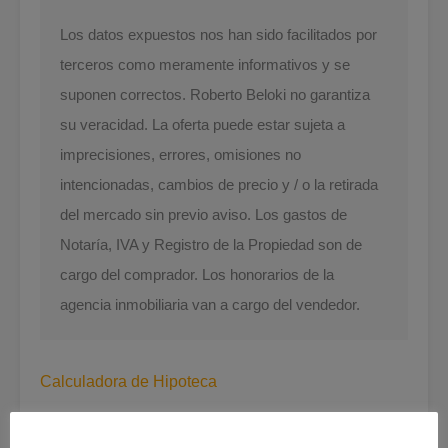
Los datos expuestos nos han sido facilitados por
terceros como meramente informativos y se
suponen correctos. Roberto Beloki no garantiza
su veracidad. La oferta puede estar sujeta a
imprecisiones, errores, omisiones no
intencionadas, cambios de precio y / o la retirada
del mercado sin previo aviso. Los gastos de
Notaría, IVA y Registro de la Propiedad son de
cargo del comprador. Los honorarios de la
agencia inmobiliaria van a cargo del vendedor.
Calculadora de Hipoteca
Años