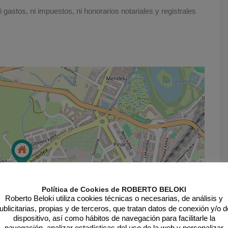
 gastos, ni impuestos, ni honorarios notariales y registrales
Política de Cookies de ROBERTO BELOKI
Roberto Beloki utiliza cookies técnicas o necesarias, de análisis y
ublicitarias, propias y de terceros, que tratan datos de conexión y/o d
dispositivo, así como hábitos de navegación para facilitarle la
navegación, analizar estadísticas del uso de la web y personalizar