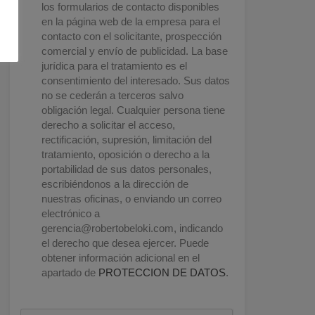
los formularios de contacto disponibles
en la página web de la empresa para el
contacto con el solicitante, prospección
comercial y envío de publicidad. La base
jurídica para el tratamiento es el
consentimiento del interesado. Sus datos
no se cederán a terceros salvo
obligación legal. Cualquier persona tiene
derecho a solicitar el acceso,
rectificación, supresión, limitación del
tratamiento, oposición o derecho a la
portabilidad de sus datos personales,
escribiéndonos a la dirección de
nuestras oficinas, o enviando un correo
electrónico a
gerencia@robertobeloki.com
, indicando
el derecho que desea ejercer. Puede
obtener información adicional en el
apartado de
PROTECCION DE DATOS
.