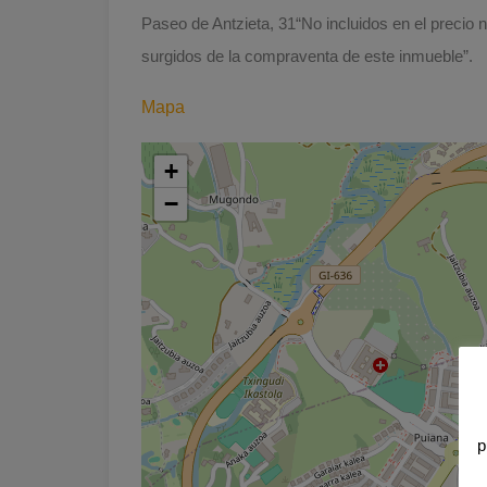
Paseo de Antzieta, 31“No incluidos en el precio ni
surgidos de la compraventa de este inmueble”.
Mapa
+
−
p