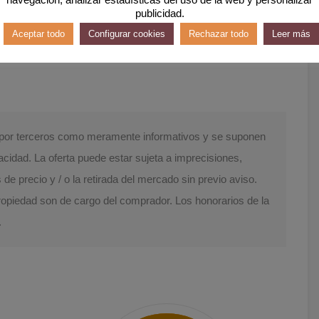
publicidad.
Aceptar todo
Configurar cookies
Rechazar todo
Leer más
Leaflet
| ©
OpenStreetMap
contributors
s por terceros como meramente informativos y se suponen
acidad. La oferta puede estar sujeta a imprecisiones,
e precio y / o la retirada del mercado sin previo aviso.
Propiedad son de cargo del comprador. Los honorarios de la
.