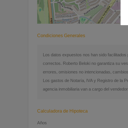
Condiciones Generales
Los datos expuestos nos han sido facilitado
correctos. Roberto Beloki no garantiza su ver
errores, omisiones no intencionadas, cambios d
Los gastos de Notaría, IVA y Registro de la 
agencia inmobiliaria van a cargo del vendedor
Calculadora de Hipoteca
Años