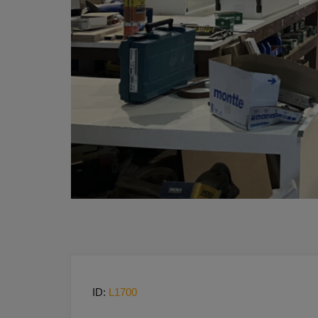
ID:
L1700