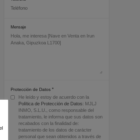
Mensaje
*
Protección de Datos
He leído y estoy de acuerdo con la
Política de Protección de Datos
: MJLJ
INMO, S.L.U., como responsable del
tratamiento, le informa que sus datos son
recabados con la finalidad de:
el
tratamiento de los datos de carácter
personal que sean obtenidos a través de