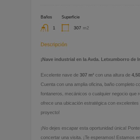
Baños
Superficie
1
307
m2
Descripción
¡Nave industrial en la Avda. Letxumborro de I
Excelente nave de
307 m²
con una altura de
4,5
Cuenta con una amplia oficina, baño completo con
fontaneros, mecánicos o cualquier negocio que r
ofrece una ubicación estratégica con excelentes a
proyecto!
¡No dejes escapar esta oportunidad única! Ponte
concertar una visita. ¡Te esperamos! Estamos en