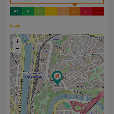
A+
A
B
C
D
E
F
G
Mapa
+
−