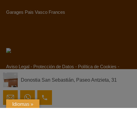
Garages Pais Vasco Frances
Aviso Legal
-
Protección de Datos
-
Política de Cookies
-
Canal Ético
Donostia San Sebastián, Paseo Antzieta, 31
© 2019. Todos los derechos reservados.
Idiomas »