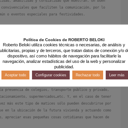
lidad, amabilidad y cordialidad que muestran. Un buen
 convivenciales que faciliten la comunicación, por lo
mún o eventos especiales para festividades.
no.
A parte de prestar atención al paisaje acústico y
so, es importante constatar que la zona ofrece
Política de Cookies de ROBERTO BELOKI
 traduce en la presencia de una comisaría de policía
Roberto Beloki utiliza cookies técnicas o necesarias, de análisis y
(cuya información suele obtenerse por medio de
ublicitarias, propias y de terceros, que tratan datos de conexión y/o d
dispositivo, así como hábitos de navegación para facilitarle la
s y de zonas sospechosas…etc. Una buena estrategia
navegación, analizar estadísticas del uso de la web y personalizar
s y observar el aspecto de las fachadas y edificios, la
publicidad.
s locales, el ambiente que se respira…
Aceptar todo
Configurar cookies
Rechazar todo
Leer más
s
el nivel de servicios que se prestan en el área
. Una
la presencia de colegios, transporte público y privado,
tacionamiento, supermercados…etc. Y, en el caso de tener
vez más este tipo de matices sólo pueden descubrirse por
se en la ubicación de la futura vivienda y actuando como
o, apreciar esas pequeñas cosas cotidianas que hacen de