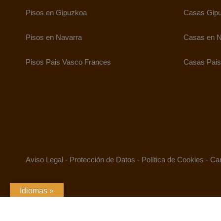
Pisos en Gipuzkoa
Casas Gip
Pisos en Navarra
Casas en N
Pisos Pais Vasco Frances
Casas Pais
Aviso Legal
-
Protección de Datos
-
Política de Cookies
-
Can
Idiomas »