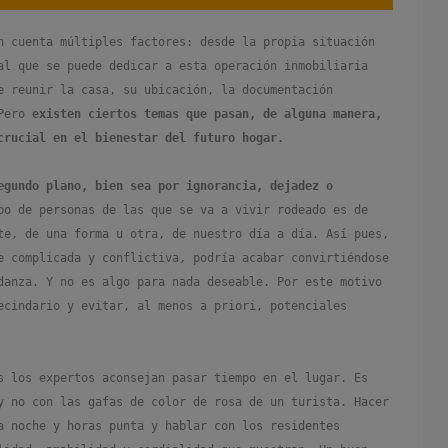
n cuenta múltiples factores: desde la propia situación
al que se puede dedicar a esta operación inmobiliaria
e reunir la casa, su ubicación, la documentación
 Pero
existen ciertos temas que pasan, de alguna manera,
crucial en el bienestar del futuro hogar.
egundo plano, bien sea por ignorancia, dejadez o
o de personas de las que se va a vivir rodeado es de
te, de una forma u otra, de nuestro día a día. Así pues,
e complicada y conflictiva, podría acabar convirtiéndose
danza. Y no es algo para nada deseable. Por este motivo
ecindario y evitar, al menos a priori, potenciales
s los expertos aconsejan pasar tiempo en el lugar. Es
 no con las gafas de color de rosa de un turista. Hacer
a noche y horas punta y hablar con los residentes