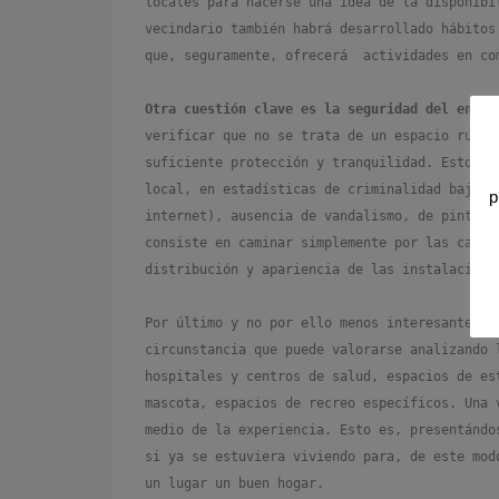
locales para hacerse una idea de la disponibi
vecindario también habrá desarrollado hábitos
que, seguramente, ofrecerá actividades en co
Otra cuestión clave es la seguridad del entor
verificar que no se trata de un espacio ruido
suficiente protección y tranquilidad. Esto se
local, en estadísticas de criminalidad bajas 
p
internet), ausencia de vandalismo, de pintada
consiste en caminar simplemente por las calle
distribución y apariencia de las instalacione
Por último y no por ello menos interesante e
circunstancia que puede valorarse analizando 
hospitales y centros de salud, espacios de es
mascota, espacios de recreo específicos. Una 
medio de la experiencia. Esto es, presentándo
si ya se estuviera viviendo para, de este mod
un lugar un buen hogar.