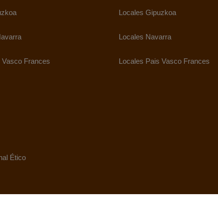
uzkoa
Locales Gipuzkoa
avarra
Locales Navarra
 Vasco Frances
Locales Pais Vasco Frances
al Ético