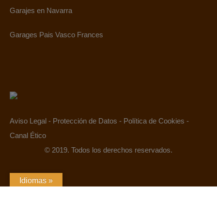
Garajes en Navarra
Garages Pais Vasco Frances
Aviso Legal
-
Protección de Datos
-
Política de Cookies
-
Canal Ético
© 2019. Todos los derechos reservados.
Idiomas »