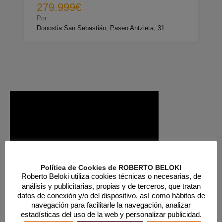
279.999€
Por
Donostia San Sebastián, Paseo Antzieta, 31
Política de Cookies de ROBERTO BELOKI
Roberto Beloki utiliza cookies técnicas o necesarias, de
Casa en venta en Saint Jean de Luz, Pais Vasco Frances
análisis y publicitarias, propias y de terceros, que tratan
datos de conexión y/o del dispositivo, así como hábitos de
FC1108
navegación para facilitarle la navegación, analizar
estadísticas del uso de la web y personalizar publicidad.