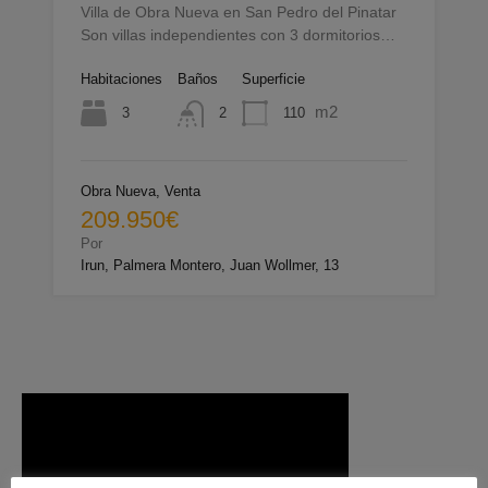
Villa de Obra Nueva en San Pedro del Pinatar
Son villas independientes con 3 dormitorios…
Habitaciones
Baños
Superficie
m2
3
110
2
Obra Nueva, Venta
209.950€
Por
Irun, Palmera Montero, Juan Wollmer, 13