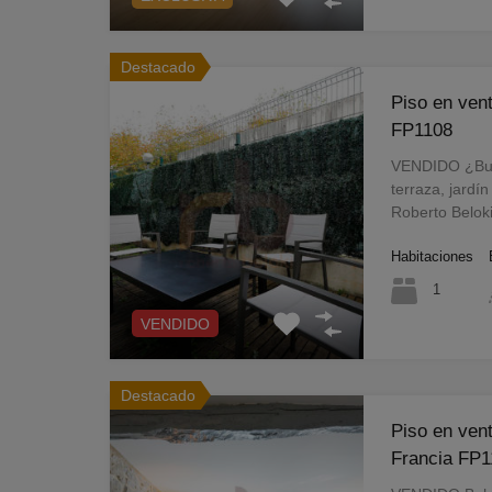
Destacado
Piso en ven
FP1108
VENDIDO ¿Busc
terraza, jardí
Roberto Belok
Habitaciones
1
VENDIDO
Destacado
Piso en ven
Francia FP