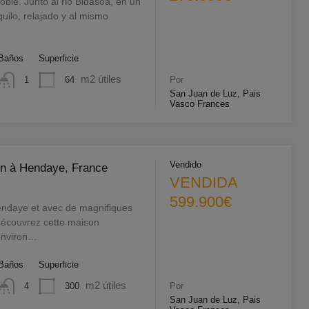
ie. Junto al rio Bidasoa, en un
uilo, relajado y al mismo
Baños
Superficie
m2 útiles
64
1
Por
San Juan de Luz, Pais
Vasco Frances
Vendido
n à Hendaye, France
VENDIDA
599.900€
endaye et avec de magnifiques
découvrez cette maison
’environ…
Baños
Superficie
m2 útiles
300
4
Por
San Juan de Luz, Pais