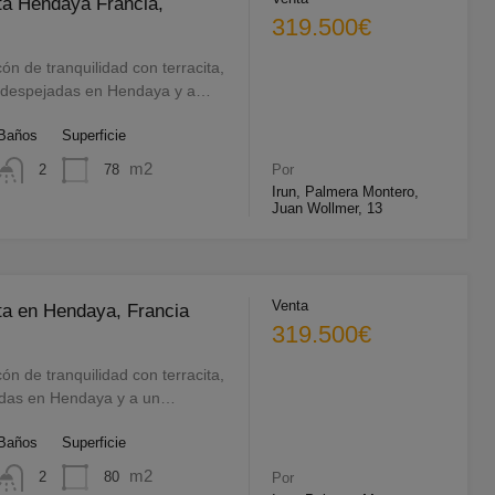
ta Hendaya Francia,
319.500€
cón de tranquilidad con terracita,
as despejadas en Hendaya y a…
Baños
Superficie
m2
78
2
Por
Irun, Palmera Montero,
Juan Wollmer, 13
Venta
ta en Hendaya, Francia
319.500€
cón de tranquilidad con terracita,
adas en Hendaya y a un…
Baños
Superficie
m2
80
2
Por