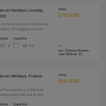
Venta
ta en Hendaya Lissardy,
575.000€
2001
con terraza a pocos minutos de
endaya ¿Te imaginas viviendo…
Baños
Superficie
m2
119
2
Por
Irun, Palmera Montero,
Juan Wollmer, 13
Venta
ta en Hendaya, Francia
550.000€
as Panorámicas a la Bahía de
endaya sobre Parcela de 600…
Baños
Superficie