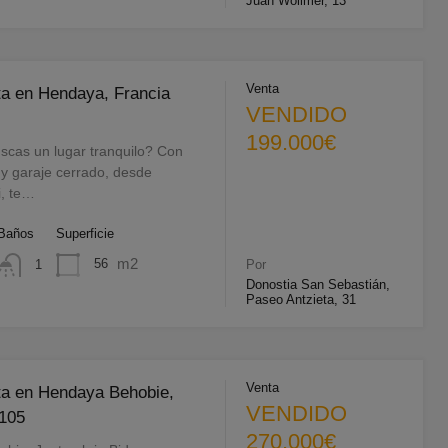
Juan Wollmer, 13
Venta
ta en Hendaya, Francia
VENDIDO
199.000€
as un lugar tranquilo? Con
n y garaje cerrado, desde
i, te…
Baños
Superficie
m2
56
1
Por
Donostia San Sebastián,
Paseo Antzieta, 31
Venta
ta en Hendaya Behobie,
VENDIDO
1105
270.000€