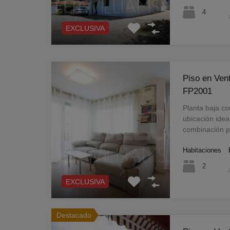
4
EXCLUSIVA
Piso en Ven
FP2001
Planta baja c
ubicación idea
combinación 
Habitaciones
2
EXCLUSIVA
Destacado