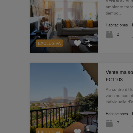
VENDIDO Behob
ambiente tranq
tiempo…
Habitaciones
2
EXCLUSIVA
Vente maiso
FC1103
Au centre d’H
vues au sud, 
individuelle d
Habitaciones
7
EXCLUSIVA