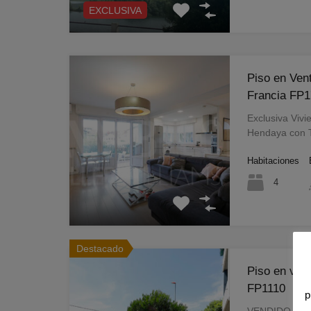
EXCLUSIVA
Piso en Ven
Francia FP
Exclusiva Vivi
Hendaya con T
Habitaciones
4
Destacado
Piso en ven
FP1110
p
VENDIDO ¡NU