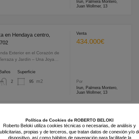
Irun, Palmera Montero,
Juan Wollmer, 13
Venta
ta en Hendaya centro,
434.000€
1702
enda Exterior en el Corazón de
erraza y Jardín – Una Joya…
Baños
Superficie
m2
95
2
Por
Irun, Palmera Montero,
Juan Wollmer, 13
Venta
Política de Cookies de ROBERTO BELOKI
ta en Hendaya, Francia
Roberto Beloki utiliza cookies técnicas o necesarias, de análisis y
VENDIDO
ublicitarias, propias y de terceros, que tratan datos de conexión y/o d
179.000€
dispositivo, así como hábitos de navegación para facilitarle la
EVO PRECIO! En Hendaya tu