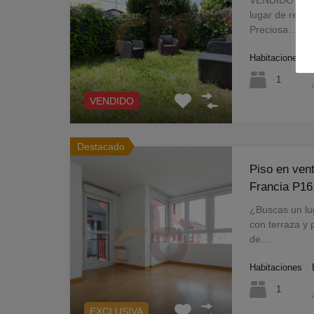
lugar de relax
Preciosa…
Habitaciones
1
VENDIDO
Destacado
Piso en ven
Francia P16
¿Buscas un lu
con terraza y 
de…
Habitaciones
1
EXCLUSIVA