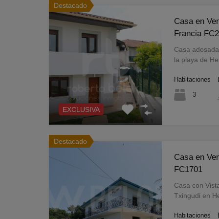
Destacado
Casa en Ven
Francia FC
Casa adosada 
la playa de H
Habitaciones
3
EXCLUSIVA
Destacado
Casa en Ven
FC1701
Casa con Vist
Txingudi en H
Habitaciones