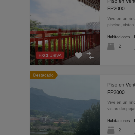
Piso en Ven
FP2000
Vive en un rin
piscina, vist
Habitaciones
2
EXCLUSIVA
Destacado
Piso en Ven
FP2000
Vive en un rin
vistas despej
Habitaciones
2