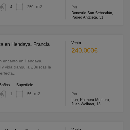
m2
250
4
Por
Donostia San Sebastián,
Paseo Antzieta, 31
Venta
ta en Hendaya, Francia
240.000€
on encanto en Hendaya,
l y vida tranquila ¿Buscas la
perfecta…
Baños
Superficie
m2
56
1
Por
Irun, Palmera Montero,
Juan Wollmer, 13
Venta