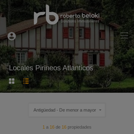
Locales Pirineos Atlanticos
Antigüedad - De menor a mayor
1
a
16
de
16
propiedades