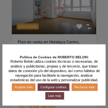
EXCLUSIVA
Piso en venta en Hendaya Centro,
Francia P1618
¿Buscas un lugar tranquilo? Playa, paseos…
Política de Cookies de ROBERTO BELOKI
con terraza y plaza de garaje en pleno centro
Roberto Beloki utiliza cookies técnicas o necesarias, de
análisis y publicitarias, propias y de terceros, que tratan
de…
datos de conexión y/o del dispositivo, así como hábitos de
navegación para facilitarle la navegación, analizar
Habitaciones
Baños
Superficie
estadísticas del uso de la web y personalizar publicidad.
m2
1
45,28
1
Aceptar todo
Configurar cookies
Rechazar todo
Leer más
Venta
267.000€
280.000€