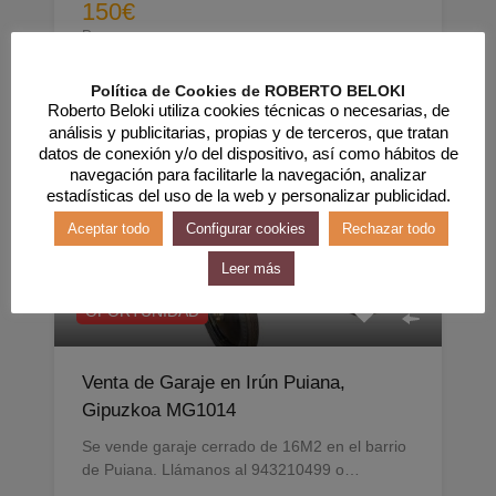
150€
Por
Irun, Centro, Paseo Colon nº 27
Política de Cookies de ROBERTO BELOKI
Roberto Beloki utiliza cookies técnicas o necesarias, de
análisis y publicitarias, propias y de terceros, que tratan
datos de conexión y/o del dispositivo, así como hábitos de
navegación para facilitarle la navegación, analizar
estadísticas del uso de la web y personalizar publicidad.
Aceptar todo
Configurar cookies
Rechazar todo
Leer más
OPORTUNIDAD
Venta de Garaje en Irún Puiana,
Gipuzkoa MG1014
Se vende garaje cerrado de 16M2 en el barrio
de Puiana. Llámanos al 943210499 o…