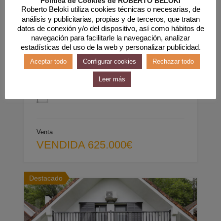
Política de Cookies de ROBERTO BELOKI
VENDIDA ¡Tu Hogar Perfecto te Espera! Casa
Roberto Beloki utiliza cookies técnicas o necesarias, de
con Piscina y Comodidades de Ensueño. Una
análisis y publicitarias, propias y de terceros, que tratan
casa…
datos de conexión y/o del dispositivo, así como hábitos de
navegación para facilitarle la navegación, analizar
Habitaciones
Baños
estadísticas del uso de la web y personalizar publicidad.
3
3
Aceptar todo
Configurar cookies
Rechazar todo
Leer más
Superficie
m2 construídos
251
Venta
VENDIDA 625.000€
Destacado