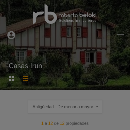
Casas Irun
Antigüedad - De menor a mayor
1
a
12
de
12
propiedades