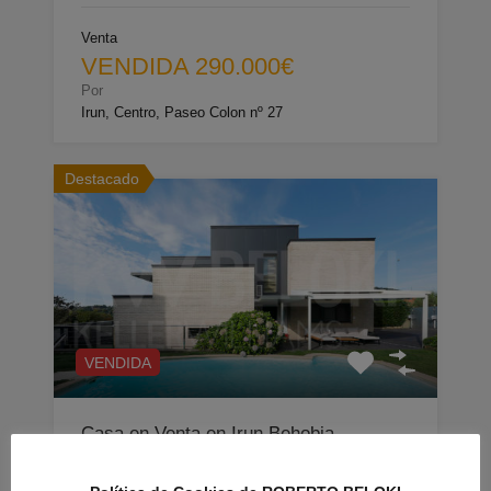
Venta
VENDIDA 290.000€
Por
Irun, Centro, Paseo Colon nº 27
Destacado
VENDIDA
Casa en Venta en Irun Behobia,
Guipuzcoa DC1024