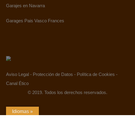
Garajes en Navarra
Garages Pais Vasco Frances
Aviso Legal
-
Protección de Datos
-
Política de Cookies
-
Canal Ético
© 2019. Todos los derechos reservados.
Idiomas »