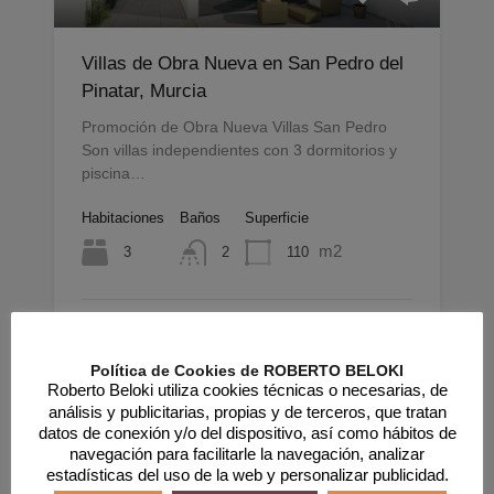
Villas de Obra Nueva en San Pedro del
Pinatar, Murcia
Promoción de Obra Nueva Villas San Pedro
Son villas independientes con 3 dormitorios y
piscina…
Habitaciones
Baños
Superficie
m2
3
110
2
Obra Nueva, Venta
Desde 209.950€
Política de Cookies de ROBERTO BELOKI
Por
Roberto Beloki utiliza cookies técnicas o necesarias, de
Irun, Palmera Montero, Juan Wollmer, 13
análisis y publicitarias, propias y de terceros, que tratan
datos de conexión y/o del dispositivo, así como hábitos de
navegación para facilitarle la navegación, analizar
Destacado
estadísticas del uso de la web y personalizar publicidad.