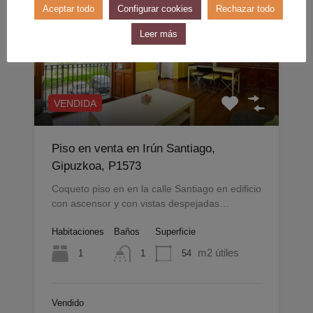
Aceptar todo
Configurar cookies
Rechazar todo
Leer más
VENDIDA
Piso en venta en Irún Santiago,
Gipuzkoa, P1573
Coqueto piso en en la calle Santiago en edificio
con ascensor y con vistas despejadas…
Habitaciones
Baños
Superficie
m2 útiles
1
54
1
Vendido